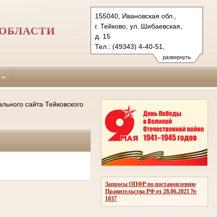
155040, Ивановская обл.,
г. Тейково, ул. Шибаевская,
 ОБЛАСТИ
д. 15
Тел.: (49343) 4-40-51,
(49355)-2-15-80, (49353)-2-10-
развернуть
30
teikovsky.iwn@sudrf.ru
льного сайта Тейковского
Запросы ОПФР по постановлению
Правительства РФ от 28.06.2021 №
1037